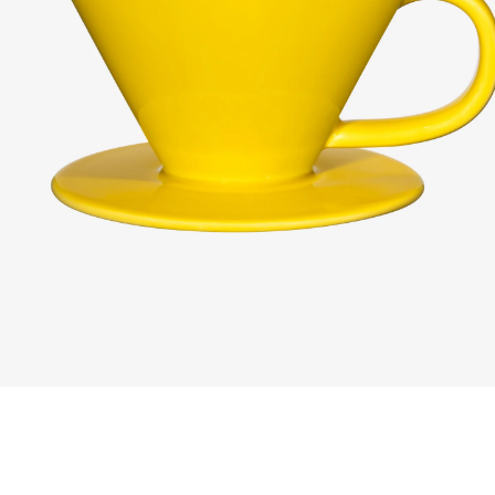
モ
ー
ダ
ル
で
メ
デ
ィ
ア
(1)
を
開
く