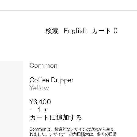
検索
言
English
カート
0
0
語
個
の
ア
イ
Common
テ
ム
Coffee Dripper
Yellow
通
¥3,400
常
数
Coffee
−
Coffee
+
Dripper
Dripper
カートに追加する
価
量
の
の
格
数
数
Commonは、普遍的なデザインの追求から生ま
量
量
れました。デザイナーの角田陽太は、多くの日常