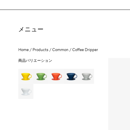
コ
ン
テ
ン
ツ
メニュー
に
進
む
Home
Products
Common
Coffee Dripper
商品バリエーション