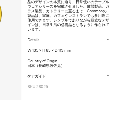
品のデザインの本質に迫り、日常使いのテーブル
を
を
ウェアシリーズを完成させました。磁器製品、ガ
減
増
ラス製品、カトラリーに至るまで、Commonの
ら
や
製品は、家庭、カフェやレストランでも多用途に
す
す
使用できます。シンプルでありながら頑丈なデザ
インは、日常生活の必需品となるように作られて
います。
Details
W 135 × H 85 × D 113 mm
Country of Origin
日本（長崎県波佐見）
ケアガイド
SKU
26025