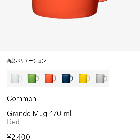
ル
で
メ
デ
ィ
ア
(1)
を
開
商品バリエーション
く
Common
Grande Mug 470 ml
Red
通
¥2,400