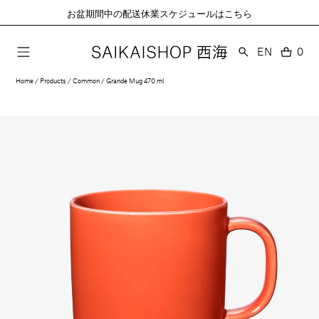
コ
お盆期間中の配送休業スケジュールはこちら
ン
テ
ン
言
EN
0
0
語
ツ
個
に
の
Home
Products
Common
Grande Mug 470 ml
ア
進
イ
む
テ
ム
モ
ー
ダ