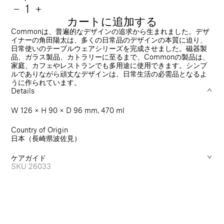
常
数
Grande
−
Grande
+
Mug
Mug
カートに追加する
価
量
470
470
Commonは、普遍的なデザインの追求から生まれました。デザ
格
ml
ml
イナーの角田陽太は、多くの日常品のデザインの本質に迫り、
日常使いのテーブルウェアシリーズを完成させました。磁器製
の
の
品、ガラス製品、カトラリーに至るまで、Commonの製品は、
数
数
家庭、カフェやレストランでも多用途に使用できます。シンプ
量
量
ルでありながら頑丈なデザインは、日常生活の必需品となるよ
を
を
うに作られています。
減
増
Details
ら
や
W 126 × H 90 × D 96 mm, 470 ml
す
す
Country of Origin
日本（長崎県波佐見）
ケアガイド
SKU
26033