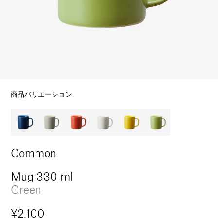
ル
で
メ
デ
ィ
ア
(1)
を
開
商品バリエーション
く
Common
Mug 330 ml
Green
通
¥2,100