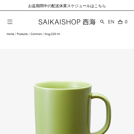
コ
お盆期間中の配送休業スケジュールはこちら
ン
テ
ン
言
EN
0
0
語
ツ
個
に
の
Home
Products
Common
Mug 330 ml
ア
進
イ
む
テ
ム
モ
ー
ダ