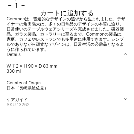
常
数
Mug
−
Mug
+
330
330
カートに追加する
価
量
ml
ml
Commonは、普遍的なデザインの追求から生まれました。デザ
格
の
の
イナーの角田陽太は、多くの日常品のデザインの本質に迫り、
日常使いのテーブルウェアシリーズを完成させました。磁器製
数
数
品、ガラス製品、カトラリーに至るまで、Commonの製品は、
量
量
家庭、カフェやレストランでも多用途に使用できます。シンプ
を
を
ルでありながら頑丈なデザインは、日常生活の必需品となるよ
減
増
うに作られています。
ら
や
Details
す
す
W 112 × H 90 × D 83 mm
330 ml
Country of Origin
日本（長崎県波佐見）
ケアガイド
SKU
13262