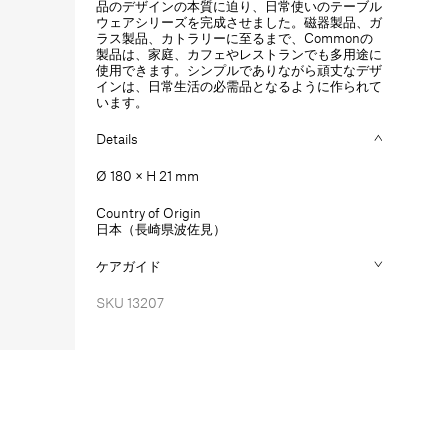
品のデザインの本質に迫り、日常使いのテーブル
量
量
ウェアシリーズを完成させました。磁器製品、ガ
を
を
ラス製品、カトラリーに至るまで、Commonの
減
増
製品は、家庭、カフェやレストランでも多用途に
ら
や
使用できます。シンプルでありながら頑丈なデザ
インは、日常生活の必需品となるように作られて
す
す
います。
Details
Ø 180 × H 21 mm
Country of Origin
日本（長崎県波佐見）
ケアガイド
SKU
13207