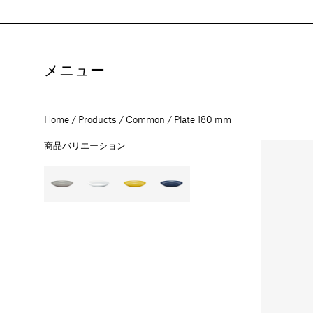
コ
ン
テ
ン
ツ
メニュー
に
進
む
Home
Products
Common
Plate 180 mm
商品バリエーション