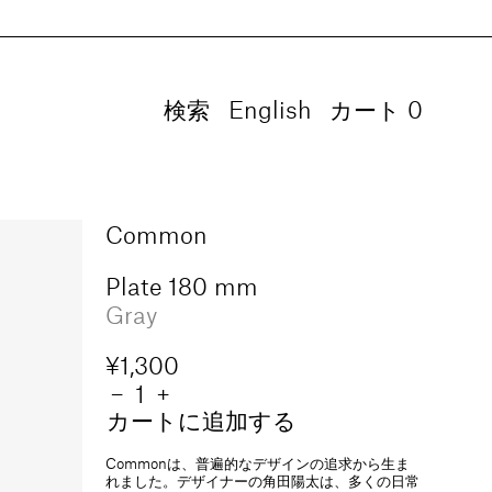
検索
言
English
カート
0
0
語
個
の
ア
イ
Common
テ
ム
Plate 180 mm
Gray
通
¥1,300
常
数
Plate
−
Plate
+
180
180
カートに追加する
価
量
mm
mm
格
の
の
Commonは、普遍的なデザインの追求から生ま
数
数
れました。デザイナーの角田陽太は、多くの日常