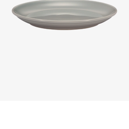
モ
ー
ダ
ル
で
メ
デ
ィ
ア
(1)
を
開
く