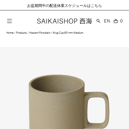
コ
お盆期間中の配送休業スケジュールはこちら
ン
テ
ン
言
EN
0
0
語
ツ
個
に
の
Home
Products
Hasami Porcelain
Mug Cup 85 mm Medium
ア
進
イ
む
テ
ム
モ
ー
ダ