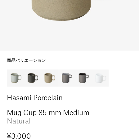
ル
で
メ
デ
ィ
ア
(1)
を
開
商品バリエーション
く
Hasami Porcelain
Mug Cup 85 mm Medium
Natural
通
¥3,000